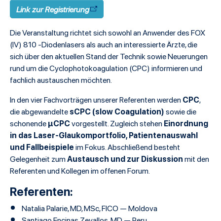
Link zur Registrierung
Die Veranstaltung richtet sich sowohl an Anwender des FOX
(IV) 810 -Diodenlasers als auch an interessierte Ärzte, die
sich über den aktuellen Stand der Technik sowie Neuerungen
rund um die Cyclophotokoagulation (CPC) informieren und
fachlich austauschen möchten.
CPC
In den vier Fachvorträgen unserer Referenten werden
,
sCPC (slow Coagulation)
die abgewandelte
sowie die
µCPC
Einordnung
schonende
vorgestellt. Zugleich stehen
in das Laser-Glaukomportfolio, Patientenauswahl
und Fallbeispiele
im Fokus. Abschließend besteht
Austausch und zur Diskussion
Gelegenheit zum
mit den
Referenten und Kollegen im offenen Forum.
Referenten:
Natalia Palarie, MD, MSc, FICO — Moldova
Santiago Encinas Zevallos, MD — Peru