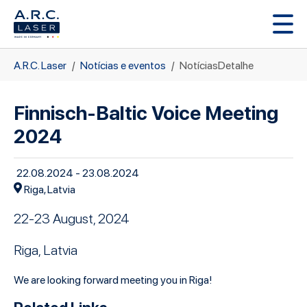
Skip to main content
You are here:
A.R.C. Laser
Notícias e eventos
NotíciasDetalhe
Finnisch-Baltic Voice Meeting
2024
22.08.2024 - 23.08.2024
Riga, Latvia
22-23 August, 2024
Riga, Latvia
We are looking forward meeting you in Riga!
Related Links