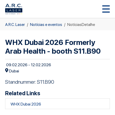
Skip to main content
You are here:
A.R.C. Laser
Notícias e eventos
NotíciasDetalhe
WHX Dubai 2026 Formerly
Arab Health - booth S11.B90
09.02.2026 - 12.02.2026
Dubai
Standnummer: S11.B90
Related Links
WHX Dubai 2026